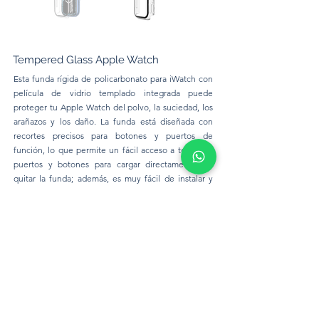
Tempered Glass Apple Watch
Esta funda rígida de policarbonato para iWatch con
película de vidrio templado integrada puede
proteger tu Apple Watch del polvo, la suciedad, los
arañazos y los daño. La funda está diseñada con
recortes precisos para botones y puertos de
función, lo que permite un fácil acceso a todos los
puertos y botones para cargar directamente sin
quitar la funda; además, es muy fácil de instalar y
quitar, sin necesidad de quitar la correa del reloj y la
transmisión de luz puede alcanzar más del 99,99%.
Cuenta con una superficie muy lisa y puede
ofrecerte la sensación táctil como la pantalla original
del Apple Watch.
Disponible para: 45mm
Precio:
70 Bs.