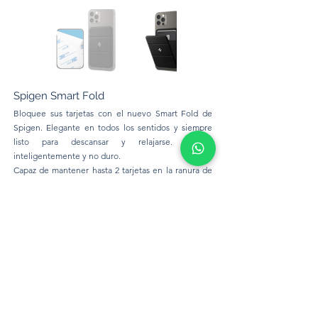
Spigen Smart Fold
Bloquee sus tarjetas con el nuevo Smart Fold de
Spigen. Elegante en todos los sentidos y siempre
listo para descansar y relajarse. Trabaja
inteligentemente y no duro.
Capaz de mantener hasta 2 tarjetas en la ranura de
almacenamiento, el diseño de tres pliegues
transforma la cartera en un soporte; factor de forma
delgado para deslizarse fácilmente dentro y fuera
de tu bolsillo. Cuenta con un fuerte adhesivo 3M
que se adhiere firmemente la funda de la tarjeta a
tu teléfono.
Precio:
190 Bs.