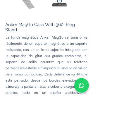
Anker MagGo Case With 360° Ring
Stand
La funda magnética Anker MagGo se transforma
fácilmente de un soporte magnético a un soporte
resistente, con un anillo de sujeción integrado con
la capacidad de girar 360 grados completos, el
soporte de anillo garantiza que su teléfono
permanezca estable sin importar el ángulo de visión
para mayor comodidad. Cada detalle de su iPhone
está pensado, desde los bordes elevados de la
cámara y la pantalla hasta la cobertura segura de los
puertos, todo en un diseño antideslizante,
antihuellas y antimanchas. Además, el soporte de
anillo del estuche proporciona un agarre sin
esfuerzo, mientras que su certificación SGS asegura
protección contra caídas, manteniendo su iPhone
seguro y protegido.