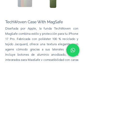
TechWoven Case With MagSafe
Diseñada por Apple, la funda TechWoven con
MagSafe combina estilo y protección para tu iPhone
17 Pro. Fabricada con poliéster 100 % reciclado y
tejido Jacquard, ofrece una textura elegante y un
agarre cómodo gracias a sus laterales de TPU.
Incluye botones de aluminio anodizado, imanes
integrados para MagSafe y compatibilidad con carga
inalámbrica rápida. Resistente a arañazos y caídas,
está pensada para un uso diario seguro y sofisticado.
Consultar colores disponibles.
Modelos disponibles:
iPhone: 17Pro Max, 17Pro,
200 Bs.
Cell Phone Ideas