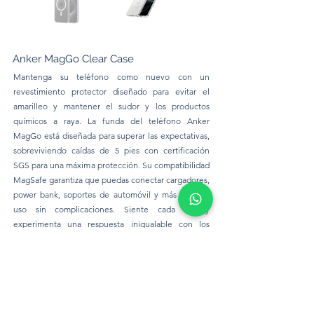
Anker MagGo Clear Case
Mantenga su teléfono como nuevo con un
revestimiento protector diseñado para evitar el
amarilleo y mantener el sudor y los productos
químicos a raya. La funda del teléfono Anker
MagGo está diseñada para superar las expectativas,
sobreviviendo caídas de 5 pies con certificación
SGS para una máxima protección. Su compatibilidad
MagSafe garantiza que puedas conectar cargadores,
power bank, soportes de automóvil y más para un
uso sin complicaciones. Siente cada clic y
experimenta una respuesta inigualable con los
botones mecánicos individuales. Diseñado para un
control preciso, cada botón garantiza la interacción
táctil en todo momento.
Modelos disponibles:
iPhone: 16 Pro Max, 16 Pro, 16 Plus,
200 Bs.