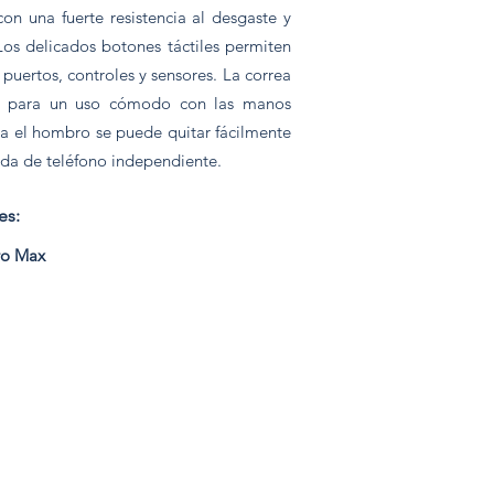
on una fuerte resistencia al desgaste y
os delicados botones táctiles permiten
 puertos, controles y sensores. La correa
le para un uso cómodo con las manos
ara el hombro se puede quitar fácilmente
nda de teléfono independiente.
es:
90 Bs.
ro Max