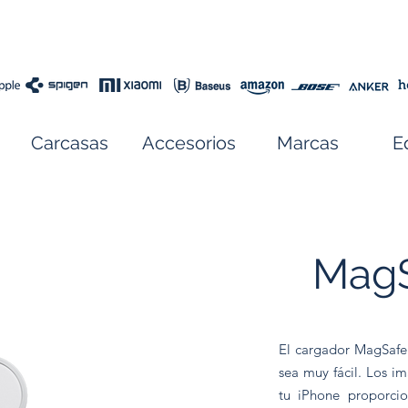
Carcasas
Accesorios
Marcas
E
MagS
El cargador MagSafe 
sea muy fácil. Los i
tu iPhone proporci