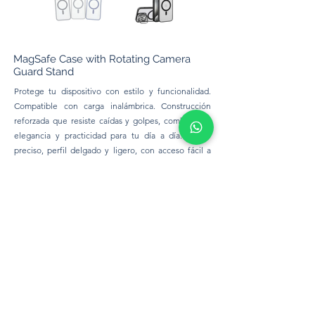
MagSafe Case with Rotating Camera
Guard Stand
Protege tu dispositivo con estilo y funcionalidad.
Compatible con carga inalámbrica. Construcción
reforzada que resiste caídas y golpes, combinando
elegancia y practicidad para tu día a día. Ajuste
preciso, perfil delgado y ligero, con acceso fácil a
todos los botones y puertos. Incluye vidrio protector
para la cámara y soporte integrado para manos
libres.
Modelos disponibles:
iPhone:
16Pro Max, 16Pro, 15Pro
Max, 15Pro, 14Pro Max, 14Pro.
200 Bs.
Cell Phone Ideas