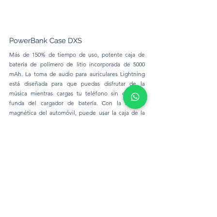
PowerBank Case DXS
Más de 150% de tiempo de uso, potente caja de
batería de polímero de litio incorporada de 5000
mAh. La toma de audio para auriculares Lightning
está diseñada para que puedas disfrutar de la
música mientras cargas tu teléfono sin quitar la
funda del cargador de batería. Con la función
magnética del automóvil, puede usar la caja de la
batería en el automóvil. Protección contra rasguños
de 360 ° y el diseño compacto minimizan el volumen
y el peso. Puede cargar y sincronizar la carcasa de la
batería y el iPhone con su computadora portátil sin
tener que quitar la carcasa de la batería.
Disponible para: iPhone Xs Max.
Precio:
90 Bs.
Cell Phone Ideas