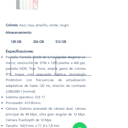
Colores:
Azul, rosa, amarillo, verde, negro
Almacenamiento
128 GB
256 GB
512 GB
Especificaciones:
Pantalla: Pantalla OLED de 6,7 pulgadas diagonal sin
marco, resolución de 2796 x 1290 pixeles a 460 ppi,
pantalla HDR, True Tone, amplia gama de colores
(P3), toque con respuesta háptica, tecnología
ProMotion con frecuencias de actualización
adaptativas de hasta 120 Hz, relación de contraste
2,000,000:1 (normal).
Sistema operativo: iOS 17.
Procesador: A15 Bionic.
Cámara: Sistema avanzado de cámara dual, cámara
principal de 48 Mpx, ultra gran angular de 12 Mpx.
Cámara TrueDepth de 12 Mpx.
Tamaño: 160,9 mm x 77, 8 x 7,8 mm.