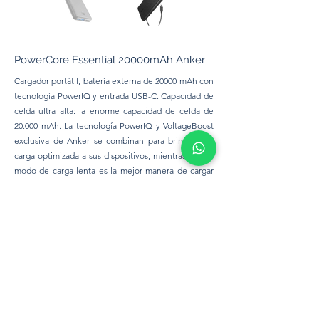
PowerCore Essential 20000mAh Anker
Cargador portátil, batería externa de 20000 mAh con
tecnología PowerIQ y entrada USB-C. Capacidad de
celda ultra alta: la enorme capacidad de celda de
20.000 mAh. La tecnología PowerIQ y VoltageBoost
exclusiva de Anker se combinan para brindar una
carga optimizada a sus dispositivos, mientras que el
modo de carga lenta es la mejor manera de cargar
accesorios de bajo consumo. Los puertos USB
gemelos le permiten cargar dos dispositivos al
mismo tiempo. Recarga versátil: con un puerto de
entrada USB-C y micro USB, tiene más opciones
sobre cómo recargar.
Precio:
450 Bs.