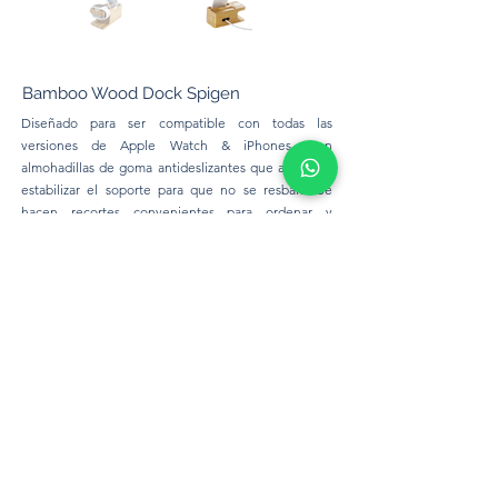
Bamboo Wood Dock Spigen
Diseñado para ser compatible con todas las
versiones de Apple Watch & iPhones. Con
almohadillas de goma antideslizantes que ayudan a
estabilizar el soporte para que no se resbale. Se
hacen recortes convenientes para ordenar y
organizar sus dispositivos y cables. Hecho de 100%
bambú para un aspecto natural y menos impacto
ambiental.
No incluye cables de carga.
Precio:
320 Bs.
Cell Phone Ideas
©2024 por Cell Phone Ideas. Creado con Wix.com